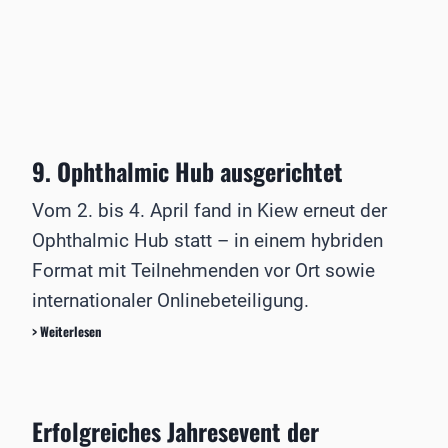
ä
i
m
n
g
7
e
,
.
d
a
U
e
b
v
r
e
e
B
r
i
u
i
t
9. Ophthalmic Hub ausgerichtet
n
n
i
d
A
s
e
b
-
Vom 2. bis 4. April fand in Kiew erneut der
s
s
Q
Ophthalmic Hub statt – in einem hybriden
r
t
u
e
i
a
Format mit Teilnehmenden vor Ort sowie
g
m
l
internationaler Onlinebeteiligung.
i
m
i
e
u
f
9
> Weiterlesen
r
n
i
.
u
g
k
O
n
m
a
p
g
i
t
h
Erfolgreiches Jahresevent der
t
i
t
d
o