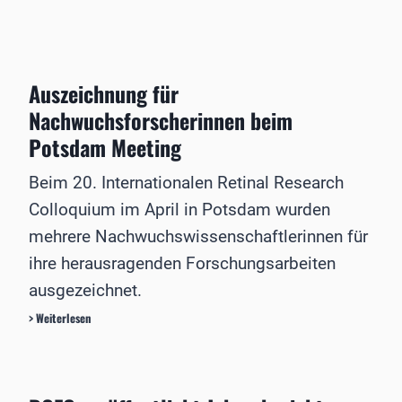
o
u
l
n
o
g
g
f
Auszeichnung für
i
ü
e
r
Nachwuchsforscherinnen beim
i
n
Potsdam Meeting
n
e
G
u
ö
a
Beim 20. Internationalen Retinal Research
t
r
Colloquium im April in Potsdam wurden
t
t
i
i
mehrere Nachwuchswissenschaftlerinnen für
n
g
ihre herausragenden Forschungsarbeiten
g
e
e
s
ausgezeichnet.
n
G
A
> Weiterlesen
g
l
u
e
a
s
s
u
z
t
k
e
a
o