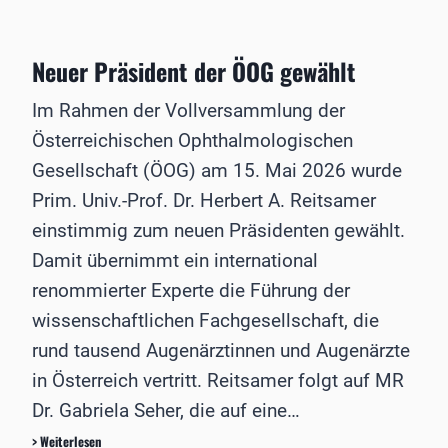
a
o
J
r
c
a
d
k
h
t
Neuer Präsident der ÖOG gewählt
r
e
Im Rahmen der Vollversammlung der
B
e
Österreichischen Ophthalmologischen
h
Gesellschaft (ÖOG) am 15. Mai 2026 wurde
i
n
Prim. Univ.-Prof. Dr. Herbert A. Reitsamer
d
einstimmig zum neuen Präsidenten gewählt.
e
r
Damit übernimmt ein international
t
renommierter Experte die Führung der
e
n
wissenschaftlichen Fachgesellschaft, die
r
rund tausend Augenärztinnen und Augenärzte
e
c
in Österreich vertritt. Reitsamer folgt auf MR
h
Dr. Gabriela Seher, die auf eine…
t
s
N
> Weiterlesen