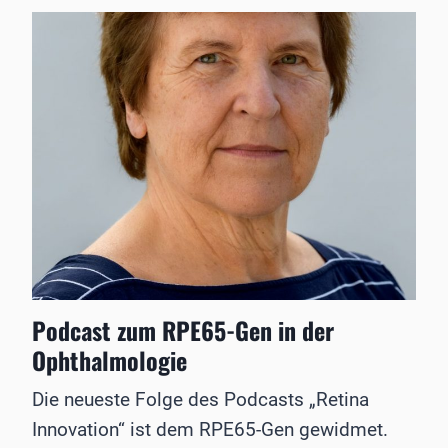
c
a
s
t
z
u
m
F
o
r
s
c
h
u
n
g
Podcast zum RPE65-Gen in der
s
s
Ophthalmologie
t
a
Die neueste Folge des Podcasts „Retina
n
d
Innovation“ ist dem RPE65-Gen gewidmet.
z