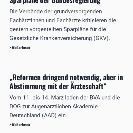
M
i
Die Verbände der grundversorgenden
k
r
Fachärztinnen und Fachärzte kritisieren die
o
gestern vorgestellten Sparpläne für die
b
y
Gesetzliche Krankenversicherung (GKV).
p
F
> Weiterlesen
a
a
s
c
s
h
-
a
S
„Reformen dringend notwendig, aber in
r
t
z
Abstimmung mit der Ärzteschaft“
e
t
n
v
t
Vom 11. bis 14. März laden der BVA und die
e
s
DOG zur Augenärztlichen Akademie
r
b
Deutschland (AAD) ein.
ä
n
„
> Weiterlesen
d
R