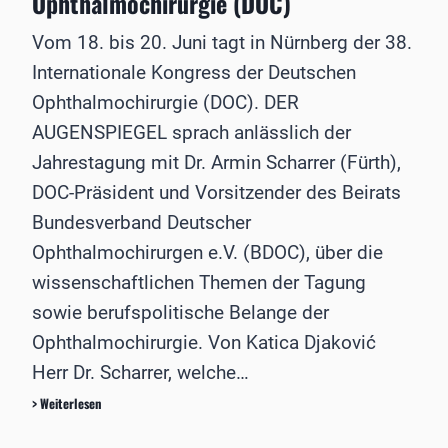
Ophthalmochirurgie (DOC)
c
t
h
l
Vom 18. bis 20. Juni tagt in Nürnberg der 38.
e
i
Internationale Kongress der Deutschen
r
c
i
h
Ophthalmochirurgie (DOC). DER
n
t
AUGENSPIEGEL sprach anlässlich der
n
J
e
a
Jahrestagung mit Dr. Armin Scharrer (Fürth),
n
h
DOC-Präsident und Vorsitzender des Beirats
b
r
e
e
Bundesverband Deutscher
i
s
Ophthalmochirurgen e.V. (BDOC), über die
m
b
P
e
wissenschaftlichen Themen der Tagung
o
r
sowie berufspolitische Belange der
t
i
s
c
Ophthalmochirurgie. Von Katica Djaković
d
h
Herr Dr. Scharrer, welche…
a
t
m
:
I
> Weiterlesen
M
A
n
e
n
t