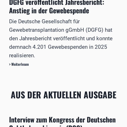
DGFG veröffentlicht Jahresbericht:
i
r
m
c
Anstieg in der Gewebespende
t
i
h
e
m
n
t
p
Die Deutsche Gesellschaft für
u
l
Gewebetransplantation gGmbH (DGFG) hat
n
a
g
n
den Jahresbericht veröffentlicht und konnte
f
t
demnach 4.201 Gewebespenden in 2025
ü
a
r
t
realisieren.
N
a
D
> Weiterlesen
c
G
h
F
w
G
u
v
AUS DER AKTUELLEN AUSGABE
c
e
h
r
s
ö
f
f
o
f
Interview zum Kongress der Deutschen
r
e
s
n