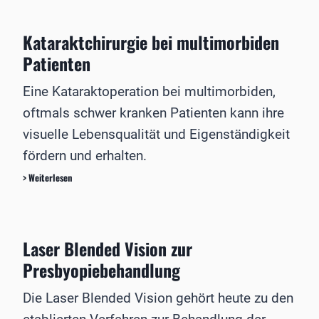
m
i
h
b
e
b
e
Kataraktchirurgie bei multimorbiden
(
e
r
D
h
Patienten
g
O
a
C
n
Eine Kataraktoperation bei multimorbiden,
)
d
oftmals schwer kranken Patienten kann ihre
l
u
visuelle Lebensqualität und Eigenständigkeit
n
fördern und erhalten.
g
n
K
> Weiterlesen
a
a
c
t
h
a
K
r
e
Laser Blended Vision zur
a
r
k
Presbyopiebehandlung
a
t
t
c
Die Laser Blended Vision gehört heute zu den
o
h
r