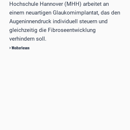
r
Hochschule Hannover (MHH) arbeitet an
t
einem neuartigen Glaukomimplantat, das den
r
a
Augeninnendruck individuell steuern und
n
gleichzeitig die Fibroseentwicklung
s
l
verhindern soll.
a
t
M
> Weiterlesen
i
i
o
l
n
l
a
i
l
o
e
n
O
e
p
n
h
f
t
ö
h
r
a
d
l
e
m
r