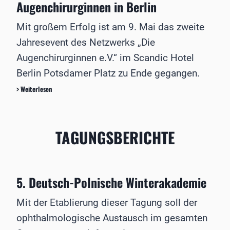
h
Augenchirurginnen in Berlin
e
n
a
r
s
l
Mit großem Erfolg ist am 9. Mai das zweite
Ä
k
m
r
u
Jahresevent des Netzwerks „Die
i
z
r
c
Augenchirurginnen e.V.“ im Scandic Hotel
t
s
H
e
Berlin Potsdamer Platz zu Ende gegangen.
u
s
b
E
> Weiterlesen
c
a
r
h
u
f
a
s
o
f
g
l
t
TAGUNGSBERICHTE
e
g
“
r
r
i
e
c
i
h
5. Deutsch-Polnische Winterakademie
c
t
h
e
Mit der Etablierung dieser Tagung soll der
e
t
s
ophthalmologische Austausch im gesamten
J