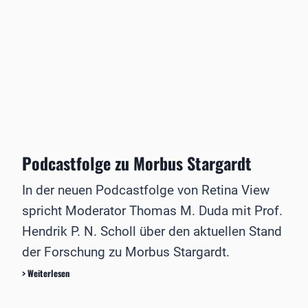
n
r
g
t
g
u
e
i
n
r
n
g
a
n
N
k
e
o
a
n
r
d
i
d
e
n
d
m
B
e
i
e
u
Podcastfolge zu Morbus Stargardt
e
r
t
l
s
In der neuen Podcastfolge von Retina View
i
c
n
h
spricht Moderator Thomas M. Duda mit Prof.
e
Hendrik P. N. Scholl über den aktuellen Stand
r
A
der Forschung zu Morbus Stargardt.
u
P
> Weiterlesen
g
o
e
d
n