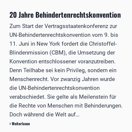
c
ä
a
r
20 Jahre Behindertenrechtskonvention
s
z
t
t
Zum Start der Vertragsstaatenkonferenz zur
f
e
o
(
UN-Behindertenrechtskonvention vom 9. bis
l
V
11. Juni in New York fordert die Christoffel-
g
N
e
D
Blindenmission (CBM), die Umsetzung der
z
A
Konvention entschlossener voranzutreiben.
u
)
M
t
Denn Teilhabe sei kein Privileg, sondern ein
o
a
Menschenrecht. Vor zwanzig Jahren wurde
r
g
b
t
die UN-Behindertenrechtskonvention
u
e
verabschiedet. Sie gelte als Meilenstein für
s
i
S
n
die Rechte von Menschen mit Behinderungen.
t
R
Doch während die Welt auf…
a
o
r
s
2
> Weiterlesen
g
t
0