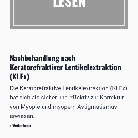
LESEN
u
e
t
r
s
b
c
s
h
t
e
a
n
k
O
a
p
d
Nachbehandlung nach
h
e
t
Keratorefraktiver Lentikelextraktion
m
h
i
(KLEx)
a
e
l
t
Die Keratorefraktive Lentikelextraktion (KLEx)
m
a
o
hat sich als sicher und effektiv zur Korrektur
g
c
t
von Myopie und myopem Astigmatismus
h
e
i
erwiesen.
i
r
n
u
N
> Weiterlesen
B
r
a
a
g
c