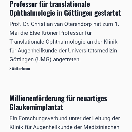
Professur für translationale
i
n
Ophthalmologie in Göttingen gestartet
d
e
Prof. Dr. Christian van Oterendorp hat zum 1.
r
O
Mai die Else Kröner Professur für
p
Translationale Ophthalmologie an der Klinik
h
t
für Augenheilkunde der Universitätsmedizin
h
Göttingen (UMG) angetreten.
a
l
P
> Weiterlesen
m
r
o
o
l
f
o
e
Millionenförderung für neuartiges
g
s
i
s
Glaukomimplantat
e
u
r
Ein Forschungsverbund unter der Leitung der
f
Klinik für Augenheilkunde der Medizinischen
ü