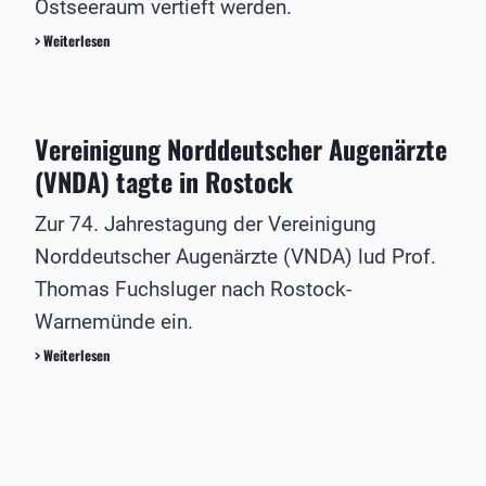
Ostseeraum vertieft werden.
a
h
5
> Weiterlesen
r
.
e
D
s
e
e
u
v
Vereinigung Norddeutscher Augenärzte
t
e
s
(VNDA) tagte in Rostock
n
c
t
h
Zur 74. Jahrestagung der Vereinigung
d
-
e
Norddeutscher Augenärzte (VNDA) lud Prof.
P
r
o
Thomas Fuchsluger nach Rostock-
A
l
u
Warnemünde ein.
n
g
i
e
V
> Weiterlesen
s
n
e
c
c
r
h
h
e
e
i
i
W
r
n
i
u
i