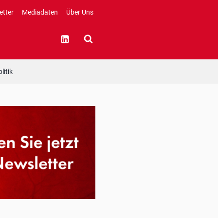
etter
Mediadaten
Über Uns
litik