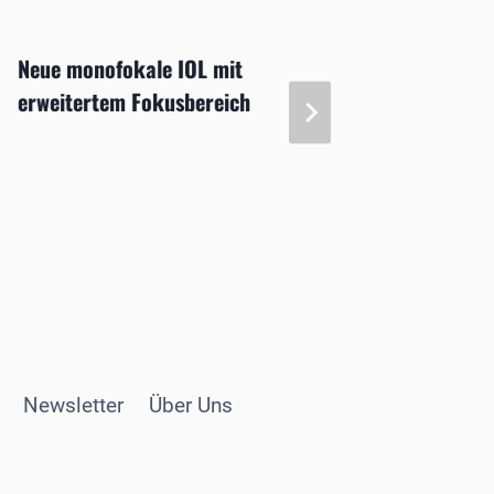
Neue monofokale IOL mit
1. Deu
erweitertem Fokusbereich
Meetin
Newsletter
Über Uns