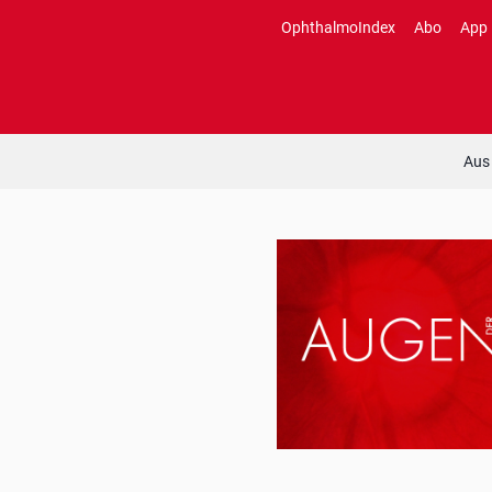
Zum
OphthalmoIndex
Abo
App
Inhalt
springen
Aus