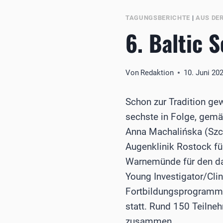
TAGUNGSBERICHTE
|
AUS DE
6. Baltic 
Von
Redaktion
10. Juni 20
Schon zur Tradition ge
sechste in Folge, gemä
Anna Machalińska (Szcze
Augenklinik Rostock für
Warnemünde für den da
Young Investigator/Cli
Fortbildungsprogramm 
statt. Rund 150 Teiln
zusammen.