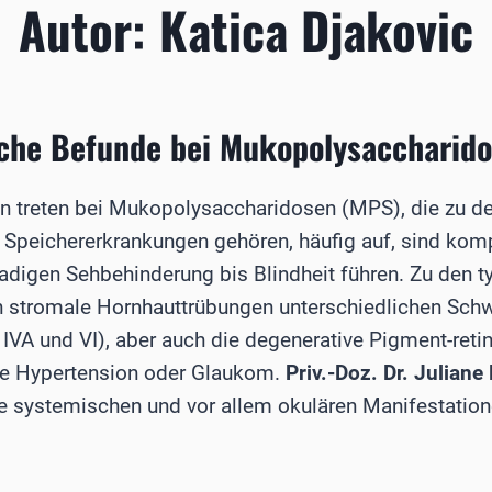
Autor: Katica Djakovic
che Befunde bei Mukopolysaccharid
n treten bei Mukopolysaccharidosen (MPS), die zu d
 Speichererkrankungen gehören, häufig auf, sind komp
adigen Sehbehinderung bis Blindheit führen. Zu den t
 stromale Hornhauttrübungen unterschiedlichen Sch
IVA und VI), aber auch die degenerative Pigment-reti
äre Hypertension oder Glaukom.
Priv.-Doz. Dr. Julian
ie systemischen und vor allem okulären Manifestatio
LOGISCHE