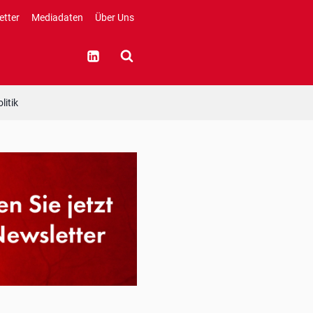
etter
Mediadaten
Über Uns
litik