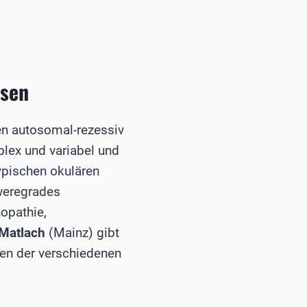
osen
en autosomal-rezessiv
lex und variabel und
ypischen okulären
weregrades
nopathie,
e Matlach
(Mainz) gibt
nen der verschiedenen