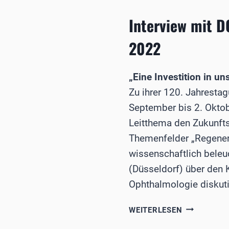
AUGENÄRZT
Interview mit D
2022
„Eine Investition in 
Zu ihrer 120. Jahresta
September bis 2. Oktobe
Leitthema den Zukunfts
Themenfelder „Regenera
wissenschaftlich bele
(Düsseldorf) über den 
Ophthalmologie diskut
INTERVIEW
WEITERLESEN
MIT