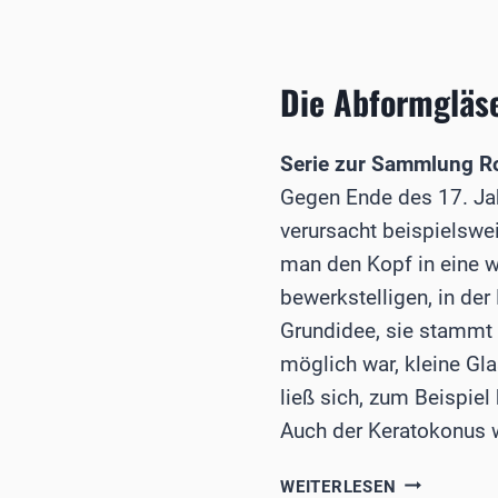
­
HORNHAUT
IN
Die Abformgläs
KENIA
Serie zur Sammlung Ro
Gegen Ende des 17. Ja
verursacht beispielswe
man den Kopf in eine w
bewerkstelligen, in der
Grundidee, sie stammt v
möglich war, kleine Gl
ließ sich, zum Beispie
Auch der Keratokonus w
DIE
WEITERLESEN