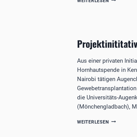
WEITERLESEN
BEFUNDE
BEI
MUKOPOLYS
Projektinititati
Aus einer privaten Ini
Hornhautspende in Ken
Nairobi tätigen Augench
Gewebetransplantation 
die Universitäts-Augen
(Mönchengladbach), Mit­i
PROJEKTINI
WEITERLESEN
AUFBAU
EINER