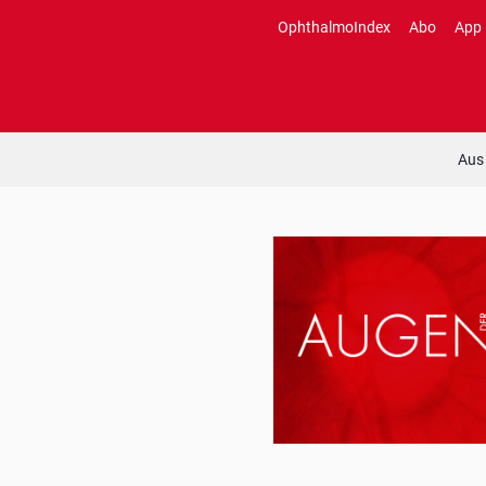
Zum
OphthalmoIndex
Abo
App
Inhalt
springen
Aus