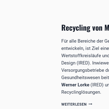
SEMINAR
ALS
HYBRID-
VERANSTAL
Recycling von M
Für alle Bereiche der 
entwickeln, ist Ziel ei
Wertstoffkreisläufe und
Design (IRED). Inwiewe
Versorgungsbetriebe du
Gesundheitswesen beit
Werner Lorke
(IRED) un
Recyclinglösungen.
RECYCLING
WEITERLESEN
VON