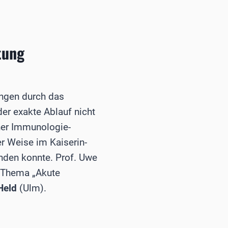
tung
ungen durch das
er exakte Ablauf nicht
ner Immunologie-
r Weise im Kaiserin-
finden konnte. Prof. Uwe
m Thema „Akute
 Held
(Ulm).