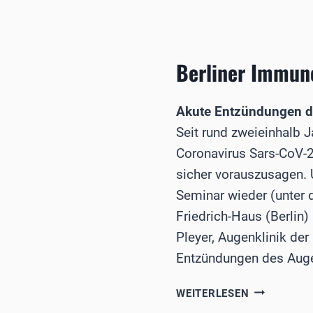
DOG-
PRÄSIDENT
PROF.
GERD
Berliner Immuno
GEERLING
ANLÄSSLIC
DER
Akute Entzündungen d
DOG
Seit rund zweieinhalb 
2022
Coronavirus Sars-CoV-2
sicher vorauszusagen. 
Seminar wieder (unter
Friedrich-Haus (Berlin)
Pleyer, Augenklinik der
Entzündungen des Auge
BERLINER
WEITERLESEN
IMMUNOLOG