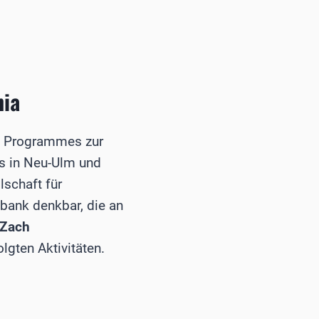
nia
en Programmes zur
s in Neu-Ulm und
lschaft für
bank denkbar, die an
 Zach
olgten Aktivitäten.