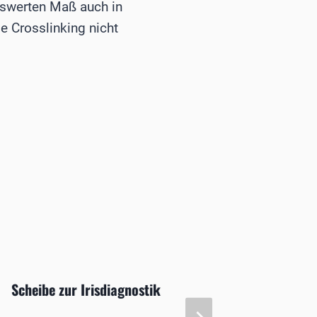
nswerten Maß auch in
le Crosslinking nicht
Scheibe zur Irisdiagnostik
Der St