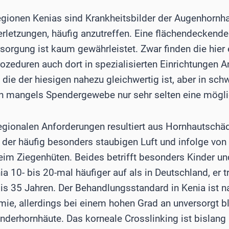
egionen Kenias sind Krankheitsbilder der Augenhornh
erletzungen, häufig anzutreffen. Eine flächendeckende
orgung ist kaum gewährleistet. Zwar finden die hier 
zeduren auch dort in spezialisierten Einrichtungen 
 die der hiesigen nahezu gleichwertig ist, aber in schw
n mangels Spendergewebe nur sehr selten eine mögli
regionalen Anforderungen resultiert aus Hornhautschä
der häufig besonders staubigen Luft und infolge von 
im Ziegenhüten. Beides betrifft besonders Kinder un
ia 10- bis 20-mal häufiger auf als in Deutschland, er t
is 35 Jahren. Der Behandlungsstandard in Kenia ist n
mie, allerdings bei einem hohen Grad an unversorgt b
derhornhäute. Das korneale Crosslinking ist bislang a