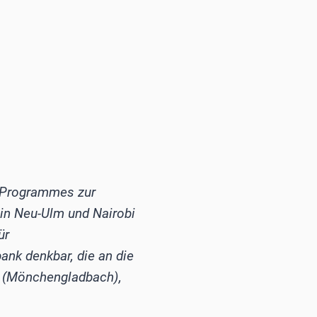
n Programmes zur
in Neu-Ulm und Nairobi
ür
ank denkbar, die an die
h
(Mönchengladbach),