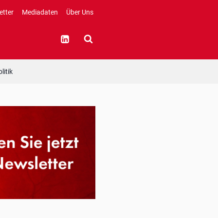
etter
Mediadaten
Über Uns
litik