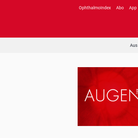
Zum
OphthalmoIndex
Abo
App
Inhalt
springen
Aus