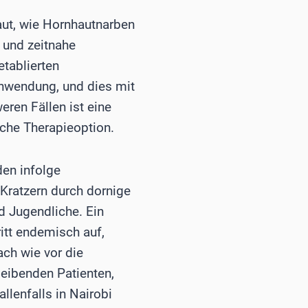
aut, wie Hornhautnarben
 und zeitnahe
etablierten
Anwendung, und dies mit
eren Fällen ist eine
che Therapieoption.
den infolge
Kratzern durch dornige
d Jugendliche. Ein
ritt endemisch auf,
ach wie vor die
leibenden Patienten,
llenfalls in Nairobi