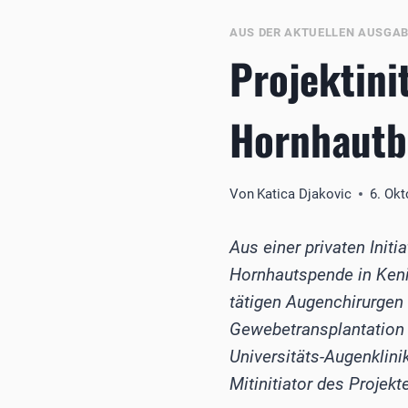
AUS DER AKTUELLEN AUSGA
Projektini
Hornhautb
Von
Katica Djakovic
6. Ok
Aus einer privaten Init
Hornhautspende in Keni
tätigen Augenchirurgen 
Gewebetransplantation 
Universitäts-Augenklini
Mit­initiator des Projekt