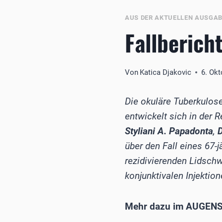
AUS DER AKTUELLEN AUSGA
Fallberich
Von
Katica Djakovic
6. Ok
Die okuläre Tuberkulose
entwickelt sich in der
Styliani A. Papadonta
,
D
über den Fall eines 67-j
rezidivierenden Lidschw
konjunktivalen Injektio
Mehr dazu im AUGENS