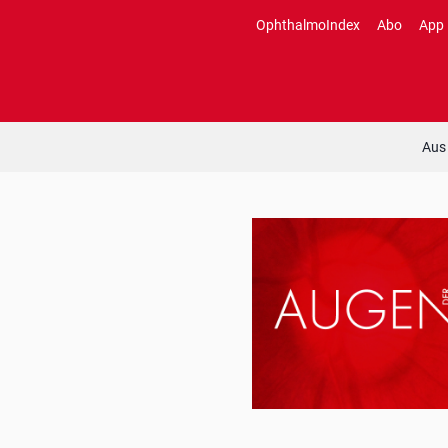
Zum
OphthalmoIndex
Abo
App
Inhalt
springen
Aus