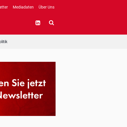
etter
Mediadaten
Über Uns
litik