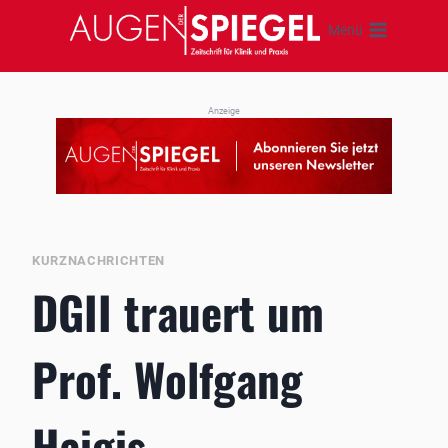
Zum
Menü
Inhalt
springen
Anzeige
KURZNACHRICHTEN
DGII trauert um
Prof. Wolfgang
Haigis