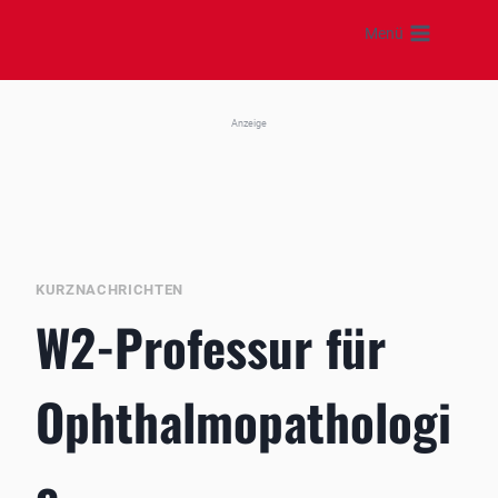
Zum
Menü
Inhalt
springen
Anzeige
KURZNACHRICHTEN
W2-Professur für
Ophthalmopathologi
e