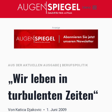
Zum
Menü
Inhalt
springen
Anzeige
AUS DER AKTUELLEN AUSGABE
|
BERUFSPOLITIK
„Wir leben in
turbulenten Zeiten“
Von
Katica Djakovic
1. Juni 2009