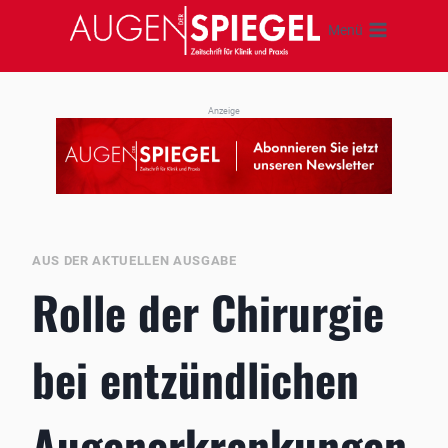
Zum
Menü
Inhalt
springen
Anzeige
AUS DER AKTUELLEN AUSGABE
Rolle der Chirurgie
bei entzündlichen
Augenerkrankungen