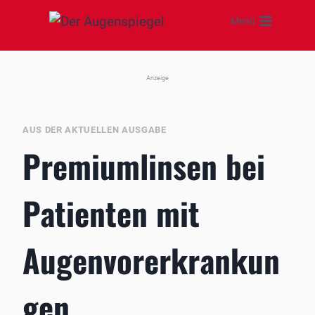
Zum
Menü
Inhalt
springen
Anzeige
AUS DER AKTUELLEN AUSGABE
Premiumlinsen bei
Patienten mit
Augenvorerkrankun
gen