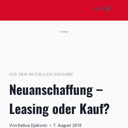
Zum
Menü
Inhalt
springen
Anzeige
AUS DER AKTUELLEN AUSGABE
Neuanschaffung –
Leasing oder Kauf?
Von
Katica Djakovic
7. August 2018