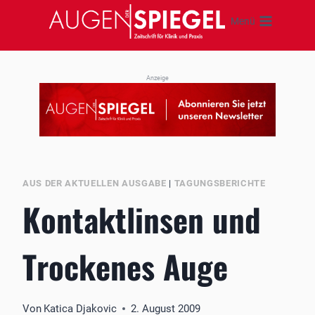
Zum
Menü
Inhalt
springen
Anzeige
AUS DER AKTUELLEN AUSGABE
|
TAGUNGSBERICHTE
Kontaktlinsen und
Trockenes Auge
Von
Katica Djakovic
2. August 2009