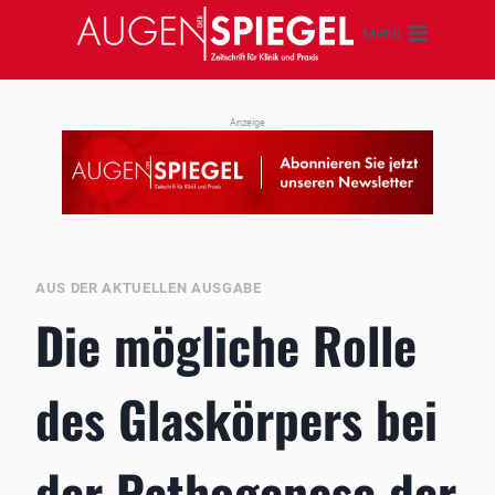
Zum
Menü
Inhalt
springen
Anzeige
AUS DER AKTUELLEN AUSGABE
Die mögliche Rolle
des Glaskörpers bei
der Pathogenese der