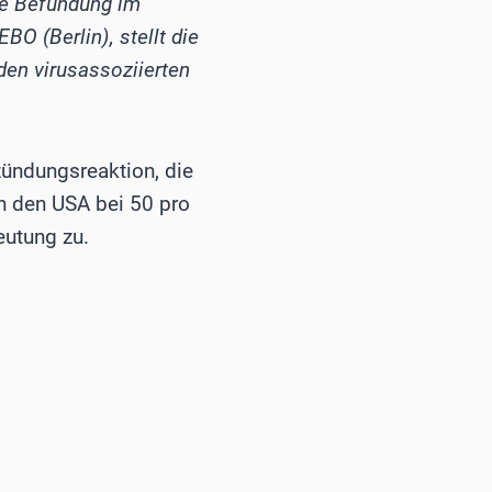
che Befundung im
FEBO (Berlin), stellt die
en virusassoziierten
zündungsreaktion, die
 in den USA bei 50 pro
eutung zu.