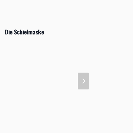
Die Schielmaske
Augenv
Kontak