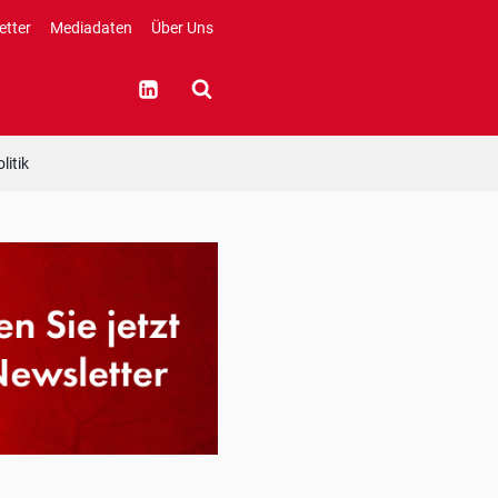
etter
Mediadaten
Über Uns
litik