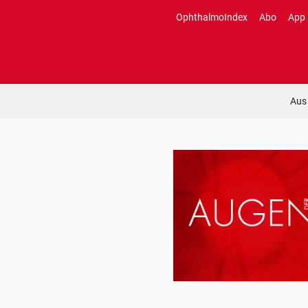
Zum
OphthalmoIndex
Abo
App
Inhalt
springen
Aus