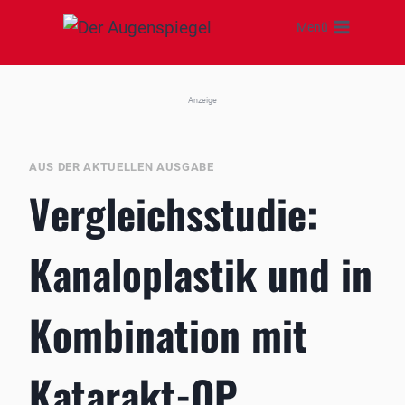
Zum
Menü
Inhalt
springen
Anzeige
AUS DER AKTUELLEN AUSGABE
Vergleichsstudie:
Kanaloplastik und in
Kombination mit
Katarakt-OP