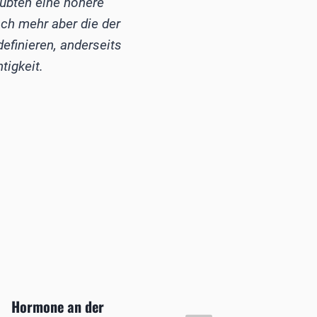
laubten eine höhere
och mehr aber die der
efinieren, anderseits
tigkeit.
Hormone an der
Die Ju