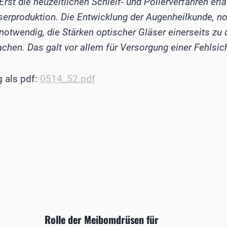
 Erst die neuzeitlichen Schleif- und Polierverfahren er
serproduktion. Die Entwicklung der Augenheilkunde, n
otwendig, die Stärken optischer Gläser einerseits zu d
chen. Das galt vor allem für Versorgung einer Fehlsich
g als pdf:
0514_52.pdf
Rolle der Meibomdrüsen für