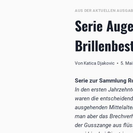
AUS DER AKTUELLEN AUSGA
Serie Auge
Brillenbe
Von
Katica Djakovic
5. Ma
Serie zur Sammlung R
In den ersten Jahrzehnt
waren die entscheidend
ausgehenden Mittelalter
man aber das Brechverha
der Gusszange aus flüss