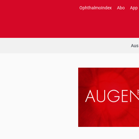
Zum
OphthalmoIndex
Abo
App
Inhalt
springen
Aus