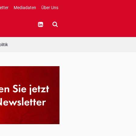
etter
Mediadaten
Über Uns
litik