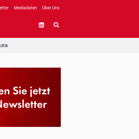
etter
Mediadaten
Über Uns
litik