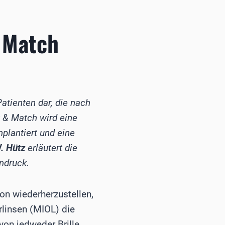
 Match
Patienten dar, die nach
x & Match wird eine
plantiert und eine
W. Hütz
erläutert die
ndruck.
on wiederherzustellen,
arlinsen (MIOL) die
 von jedweder Brille