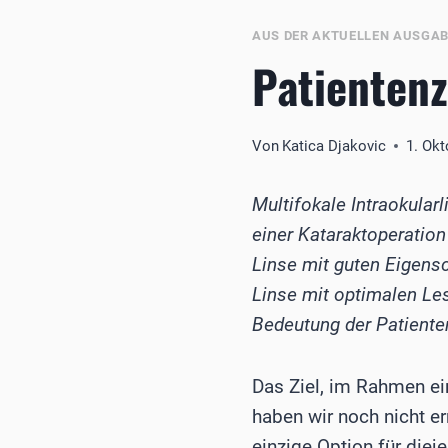
AUS DER AKTUELLEN AUSGA
Patientenz
Von
Katica Djakovic
1. Ok
Multifokale Intraokularl
einer Kataraktoperation
Linse mit guten Eigensc
Linse mit optimalen Le
Bedeutung der Patiente
Das Ziel, im Rahmen ei
haben wir noch nicht er
einzige Option für diej