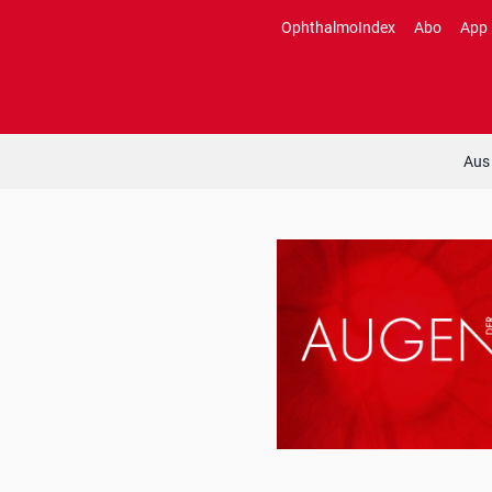
Zum
OphthalmoIndex
Abo
App
Inhalt
springen
Aus