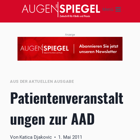
Zum
Menü
Inhalt
springen
Anzeige
AUS DER AKTUELLEN AUSGABE
Patientenveranstalt
ungen zur AAD
Von
Katica Djakovic
1. Mai 2011