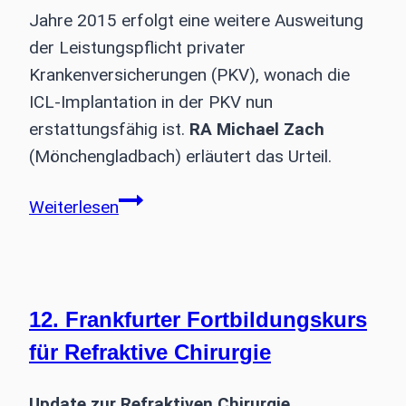
Jahre 2015 erfolgt eine weitere Ausweitung
der Leistungspflicht privater
Krankenversicherungen (PKV), wonach die
ICL-Implantation in der PKV nun
erstattungsfähig ist.
RA Michael Zach
(Mönchengladbach) erläutert das Urteil.
ICL-
Weiterlesen
Implantation
in
der
PKV
12. Frankfurter Fortbildungskurs
erstattungsfähig
für Refraktive Chirurgie
Update zur Refraktiven Chirurgie