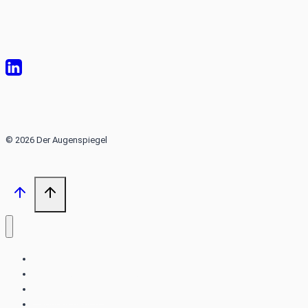
© 2026 Der Augenspiegel
Home
Aus der aktuellen Ausgabe
Kurznachrichten
Tagungsberichte