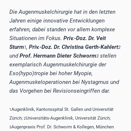
Die Augenmuskelchirurgie hat in den letzten
Jahren einige innovative Entwicklungen
erfahren, dabei standen vor allem komplexe
Situationen im Fokus.
Priv.-Doz. Dr. Veit
Sturm
,
Priv.-Doz. Dr. Christina Gerth-Kahlert
1
2
und
Prof. Hermann Dieter Schworm
stellen
3
exemplarisch Augenmuskelchirurgie der
Eso(hypo)tropie bei hoher Myopie,
Augenmuskeloperationen bei Nystagmus und
das Vorgehen bei Revisionseingriffen dar.
Augenklinik, Kantonsspital St. Gallen und Universität
1
Zürich;
Universitäts-Augenklinik, Universität Zürich;
2
Augenpraxis Prof. Dr. Schworm & Kollegen, München
3