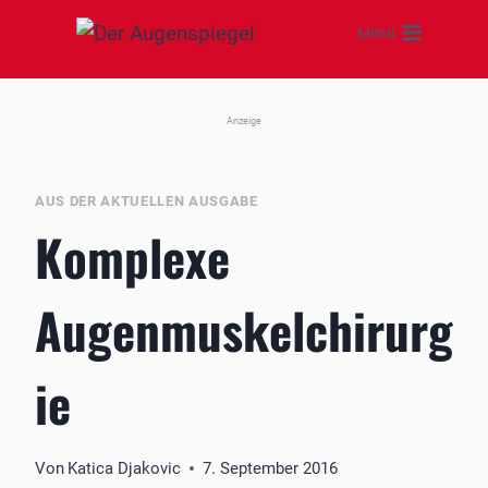
Zum
Menü
Inhalt
springen
Anzeige
AUS DER AKTUELLEN AUSGABE
Komplexe
Augenmuskelchirurg
ie
Von
Katica Djakovic
7. September 2016