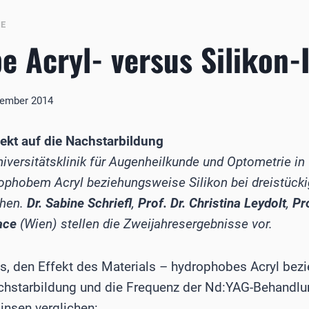
BE
 Acryl- versus Silikon-
zember 2014
ekt auf die Nachstarbildung
Universitätsklinik für Augenheilkunde und Optometrie i
rophobem Acryl beziehungsweise Silikon bei dreistücki
chen.
Dr. Sabine Schriefl
,
Prof. Dr. Christina Leydolt
,
Pro
ace
(Wien) stellen die Zweijahresergebnisse vor.
 es, den Effekt des Materials – hydrophobes Acryl bez
chstarbildung und die Frequenz der Nd:YAG-Behandlun
insen verglichen: