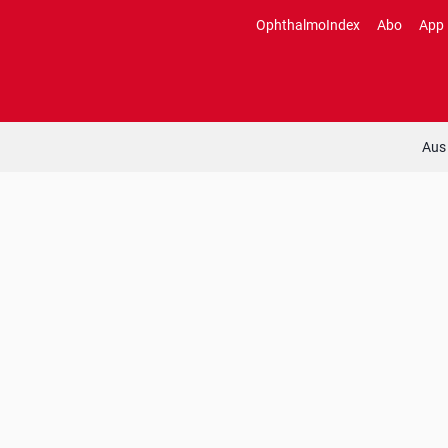
Zum
OphthalmoIndex
Abo
App
Inhalt
springen
Aus