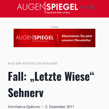
Zum
Menü
Inhalt
springen
Anzeige
AUS DER AKTUELLEN AUSGABE
Fall: „Letzte Wiese“
Sehnerv
Von
Katica Djakovic
2. Dezember 2011