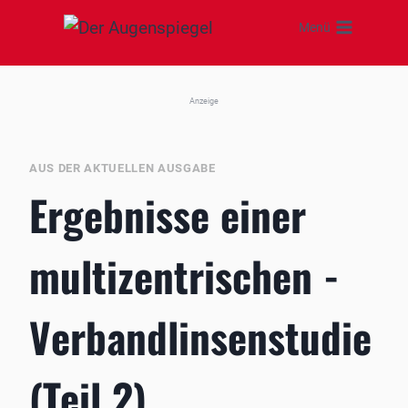
Zum
Menü
Inhalt
springen
Anzeige
AUS DER AKTUELLEN AUSGABE
Ergebnisse einer
multizentrischen ­
Verbandlinsenstudie
(Teil 2)