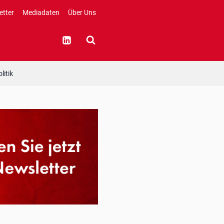
etter
Mediadaten
Über Uns
litik