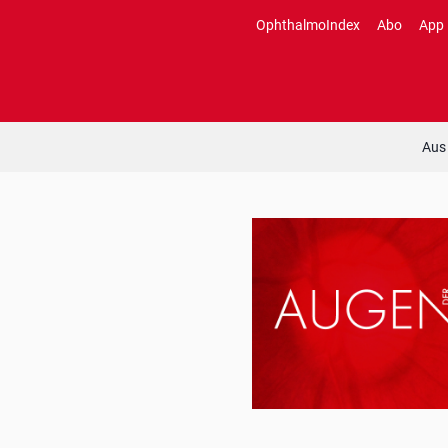
Zum
OphthalmoIndex
Abo
App
Inhalt
springen
Aus