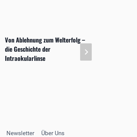
Von Ablehnung zum Welterfolg –
„Der K
die Geschichte der
Probl
Intraokularlinse
Newsletter
Über Uns