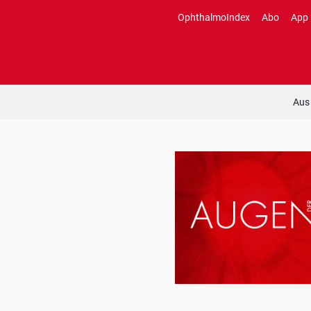
Zum
OphthalmoIndex
Abo
App
Inhalt
springen
Aus