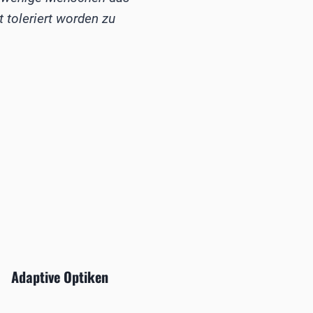
 toleriert worden zu
Adaptive Optiken
DMEK-K