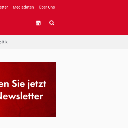
etter
Mediadaten
Über Uns
litik