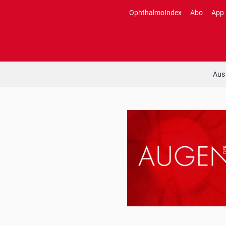
Zum
OphthalmoIndex
Abo
App
Inhalt
springen
Aus