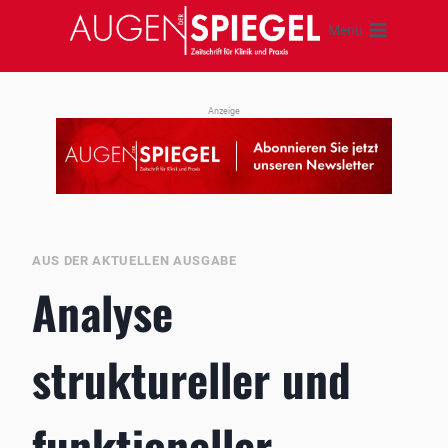
Zum
Menü
Inhalt
springen
Anzeige
AUS DER AKTUELLEN AUSGABE
Analyse
struktureller und
funktioneller