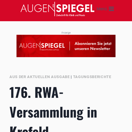
Zum
Menü
Inhalt
springen
Anzeige
AUS DER AKTUELLEN AUSGABE
|
TAGUNGSBERICHTE
176. RWA-
Versammlung in
Krefeld