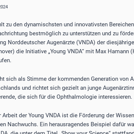
2024
lt zu den dynamischsten und innovativsten Bereiche
chrichtung bestmöglich zu unterstützen und zu förde
ng Norddeutscher Augenärzte (VNDA) der diesjährige 
nover) die Initiative „Young VNDA“ mit Max Hamann (
ufen.
ht sich als Stimme der kommenden Generation von A
hlands und richtet sich gezielt an junge Augenärzti
ende, die sich für die Ophthalmologie interessieren.
er Arbeit der Young VNDA ist die Förderung der Wissen
n Nachwuchs. Ein herausragendes Beispiel dafür war
DA, die unter dem Titel „Show your Science“ stattfand