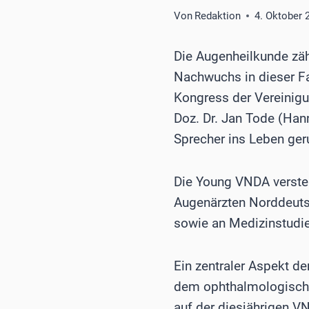
Von
Redaktion
4. Oktober 
Die Augenheilkunde zäh
Nachwuchs in dieser Fa
Kongress der Vereinigu
Doz. Dr. Jan Tode (Han
Sprecher ins Leben ger
Die Young VNDA verste
Augenärzten Norddeutsc
sowie an Medizinstudier
Ein zentraler Aspekt d
dem ophthalmologische
auf der diesjährigen VN