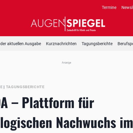
Termine
Newsl
 der aktuellen Ausgabe
Kurznachrichten
Tagungsberichte
Berufspo
Anzeige
BE
|
TAGUNGSBERICHTE
A – Plattform für
logischen Nachwuchs im