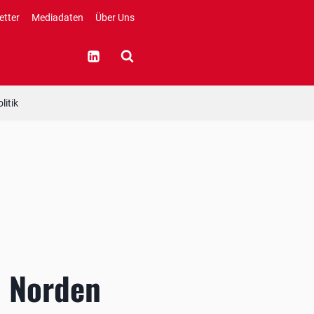
etter
Mediadaten
Über Uns
litik
 Norden