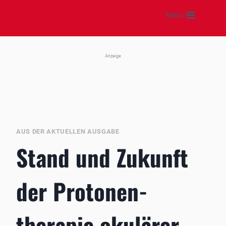
Zum
Menü
Inhalt
springen
Anzeige
AUS DER AKTUELLEN AUSGABE
Stand und Zukunft
der Protonen­
therapie okulärer