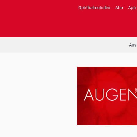
Zum
OphthalmoIndex
Abo
App
Inhalt
springen
Aus