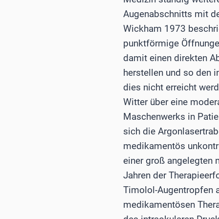
Augenabschnitts mit d
Wickham 1973 beschrieb
punktförmige Öffnungen
damit einen direkten 
herstellen und so den 
dies nicht erreicht we
Witter über eine moder
Maschenwerks in Patien
sich die Argonlasertra
medikamentös unkontrol
einer groß angelegten 
Jahren der Therapieerf
Timolol-Augentropfen a
medikamentösen Therapi