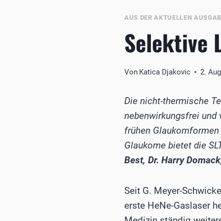
AUS DER AKTUELLEN AUSGA
Selektive 
Von
Katica Djakovic
2. Au
Die nicht-thermische Tec
nebenwirkungsfrei und 
frühen Glaukomformen st
Glaukome bietet die SLT
Best, Dr. Harry Domack
Seit G. Meyer-Schwicke
erste HeNe-Gaslaser her
Medizin ständig weiter