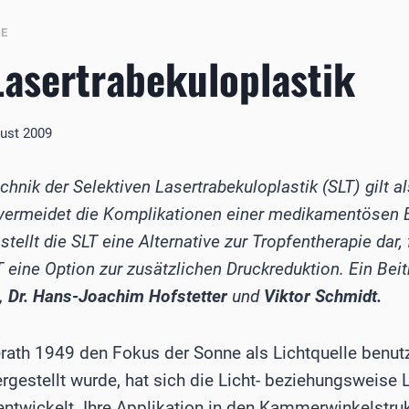
BE
Lasertrabekuloplastik
gust 2009
hnik der Selektiven Lasertrabekuloplastik (SLT) gilt al
vermeidet die Komplikationen einer medikamentösen B
ellt die SLT eine Alternative zur Tropfentherapie dar, 
 eine Option zur zusätzlichen Druckreduktion. Ein Bei
, Dr. Hans-Joachim Hofstetter
und
Viktor Schmidt.
rath 1949 den Fokus der Sonne als Lichtquelle benut
gestellt wurde, hat sich die Licht- beziehungsweise 
entwickelt. Ihre Applikation in den Kammerwinkelstru