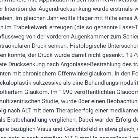
er Intention der Augendrucksenkung wurde erstmals 
en. Im gleichen Jahr wollte Hager mit Hilfe eines A
 im Trabekelwerk erzeugen (die so genannte Laser-T
Abflussweg von der vorderen Augenkammer zum Schl
intraokularen Druck senken. Histologische Untersuch
rden konnte, der Druck wurde damit nicht gesenkt. 197
ate Drucksenkung nach Argonlaser-Bestrahlung des t
ten mit chronischem Offenwinkelglaukom. In den Fol
bekuloplastik sukzessive als eine Behandlungsmodalit
liertem Glaukom. Im 1990 veröffentlichten Glaucoma
multizentrischen Studie, wurde über einen Beobachtu
olg nach ALT mit dem Therapieerfolg einer medikame
ls Erstbehandlung verglichen. Dabei war der Erfolg d
e bezüglich Visus und Gesichtsfeld in etwa gleich, 