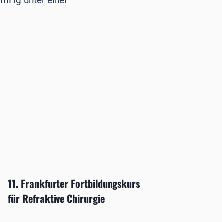
mHg unter einer
11. Frankfurter Fortbildungskurs
IOLCon
für Refraktive Chirurgie
zur Op
Konsta