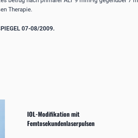
ckes betrug nach primärer ALT 9 mmHg gegenüber 7 m
en Therapie.
PIEGEL 07-08/2009.
IOL-Modifikation mit
Femtosekundenlaserpulsen