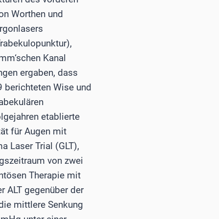
von Worthen und
rgonlasers
rabekulopunktur),
emm‘schen Kanal
ungen ergaben, dass
9 berichteten Wise und
rabekulären
gejahren etablierte
ät für Augen mit
 Laser Trial (GLT),
ngszeitraum von zwei
ntösen Therapie mit
er ALT gegenüber der
die mittlere Senkung