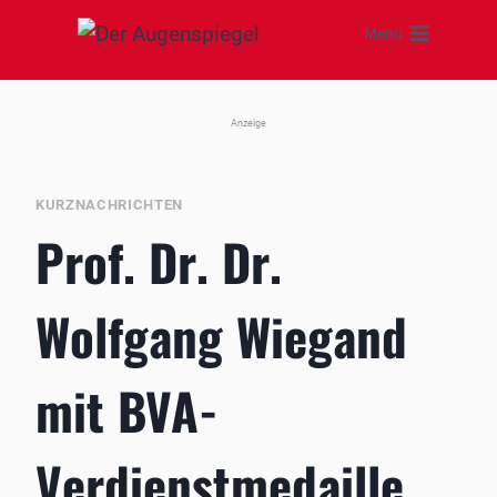
Zum
Menü
Inhalt
springen
Anzeige
KURZNACHRICHTEN
Prof. Dr. Dr.
Wolfgang Wiegand
mit BVA-
Verdienstmedaille