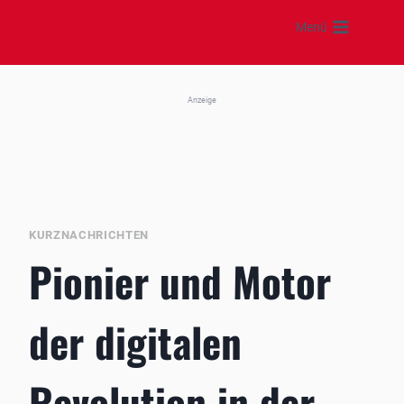
Zum
Menü
Inhalt
springen
Anzeige
KURZNACHRICHTEN
Pionier und Motor
der digitalen
Revolution in der