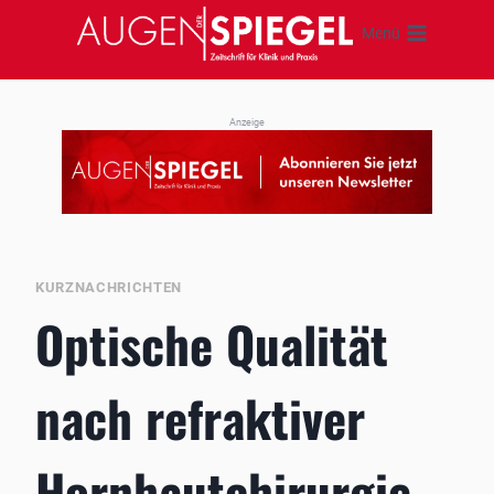
Zum
Menü
Inhalt
springen
Anzeige
KURZNACHRICHTEN
Optische Qualität
nach refraktiver
Hornhautchirurgie