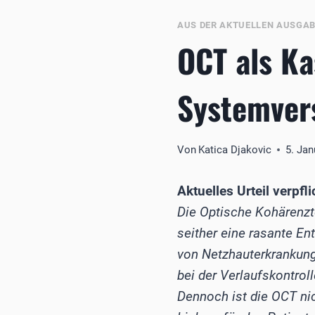
AUS DER AKTUELLEN AUSGA
OCT als Ka
Systemver
Von
Katica Djakovic
5. Jan
Aktuelles Urteil verp
Die Optische Kohärenzt
seither eine rasante En
von Netzhauterkrankunge
bei der Verlaufskontro
Dennoch ist die OCT ni