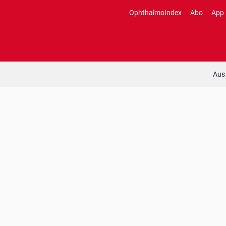
Zum
OphthalmoIndex
Abo
App
Inhalt
springen
Aus