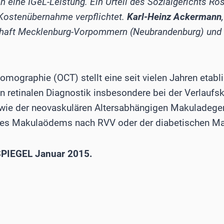
en eine IGeL-Leistung. Ein Urteil des Sozialgerichts R
Kostenübernahme verpflichtet.
Karl-Heinz Ackermann
aft Mecklenburg-Vorpommern (Neubrandenburg) und Re
mographie (OCT) stellt eine seit vielen Jahren etabli
n retinalen Diagnostik insbesondere bei der Verlaufsk
wie der neovaskulären Altersabhängigen Makuladege
es Makulaödems nach RVV oder der diabetischen Mak
PIEGEL Januar 2015.