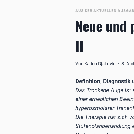
AUS DER AKTUELLEN AUSGA
Neue und 
II
Von
Katica Djakovic
8. Apr
Definition, Diagnosti
Das Trockene Auge ist 
einer erheblichen Beei
hyperosmolarer Tränenf
Die Therapie hat sich v
Stufenplanbehandlung e