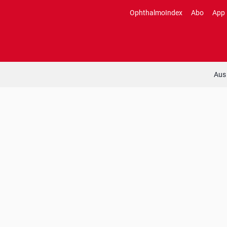
Zum
OphthalmoIndex
Abo
App
Inhalt
springen
Aus