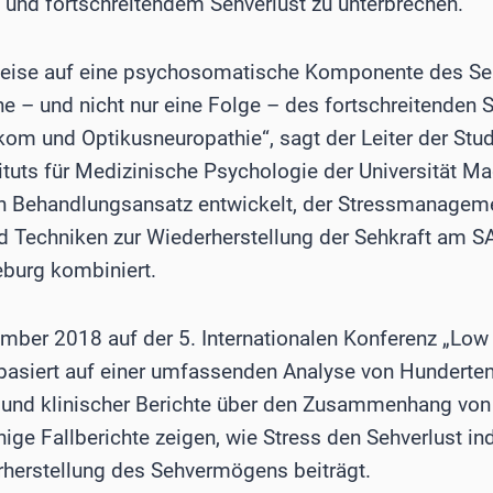
s und fortschreitendem Sehverlust zu unterbrechen.
weise auf eine psychosomatische Komponente des Seh
he – und nicht nur eine Folge – des fortschreitenden 
m und Optikusneuropathie“, sagt der Leiter der Studi
tituts für Medizinische Psychologie der Universität M
en Behandlungsansatz entwickelt, der Stressmanagem
d Techniken zur Wiederherstellung der Sehkraft am SA
burg kombiniert.
mber 2018 auf der 5. Internationalen Konferenz „Low 
, basiert auf einer umfassenden Analyse von Hunderten
und klinischer Berichte über den Zusammenhang von
ge Fallberichte zeigen, wie Stress den Sehverlust in
herstellung des Sehvermögens beiträgt.