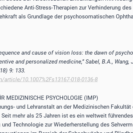
chiedene Anti-Stress-Therapien zur Verhinderung des
Sehkraft als Grundlage der psychosomatischen Ophth
equence and cause of vision loss: the dawn of psych
ntive and personalized medicine,” Sabel, B.A., Wang, J
18) 9: 133.
com/article/10.1007%2Fs13167-018-0136-8
ÜR MEDIZINISCHE PSYCHOLOGIE (IMP)
hungs- und Lehranstalt an der Medizinischen Fakultät 
Seit mehr als 25 Jahren ist es ein weltweit führendes 
g und Technologie zur Wiederherstellung des Sehverm