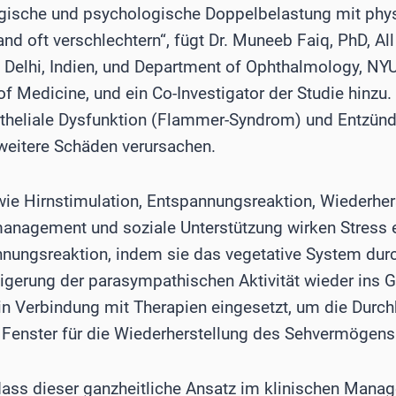
ogische und psychologische Doppelbelastung mit phy
d oft verschlechtern“, fügt Dr. Muneeb Faiq, PhD, All 
 Delhi, Indien, und Department of Ophthalmology, NY
of Medicine, und ein Co-Investigator der Studie hinzu.
theliale Dysfunktion (Flammer-Syndrom) und Entzünd
 weitere Schäden verursachen.
wie Hirnstimulation, Entspannungsreaktion, Wiederher
nagement und soziale Unterstützung wirken Stress 
nnungsreaktion, indem sie das vegetative System dur
gerung der parasympathischen Aktivität wieder ins G
 in Verbindung mit Therapien eingesetzt, um die Durc
Fenster für die Wiederherstellung des Sehvermögens 
dass dieser ganzheitliche Ansatz im klinischen Mana