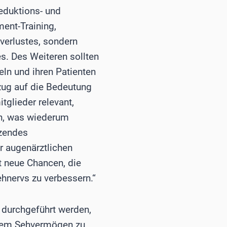
eduktions- und
ent-Training,
verlustes, sondern
es. Des Weiteren sollten
eln und ihren Patienten
zug auf die Bedeutung
tglieder relevant,
en, was wiederum
nzendes
r augenärztlichen
t neue Chancen, die
hnervs zu verbessern.“
n durchgeführt werden,
igem Sehvermögen zu