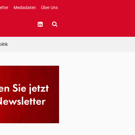
etter
Mediadaten
Über Uns
litik