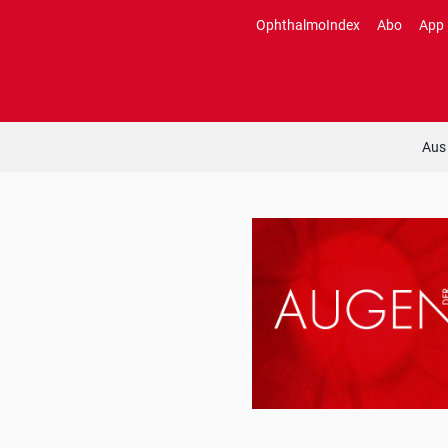
Zum
OphthalmoIndex
Abo
App
Inhalt
springen
Aus