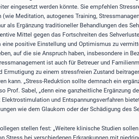
ter eingesetzt werden könnte. Sie empfehlen Stressr
(wie Meditation, autogenes Training, Stressmanagem
nur als Ergänzung traditioneller Behandlungen des Seh
ventive Mittel gegen das Fortschreiten des Sehverlust
m eine positive Einstellung und Optimismus zu vermitt
eben, auf die sie Anspruch haben, insbesondere in Be
tressmanagement ist auch für Betreuer und Familienmi
d Ermutigung zu einem stressfreien Zustand beitrag
ren kann. „Stress-Reduktion sollte demnach ein ergä
so Prof. Sabel, „denn eine ganzheitliche Ergänzung de
Elektrostimulation und Entspannungsverfahren biete
nkungen wie dem Glaukom oder der Schädigung des Se
ollegen stellen fest: „Weitere klinische Studien solle
von Stress bei verschiedenen Erkrankungen mit niedr