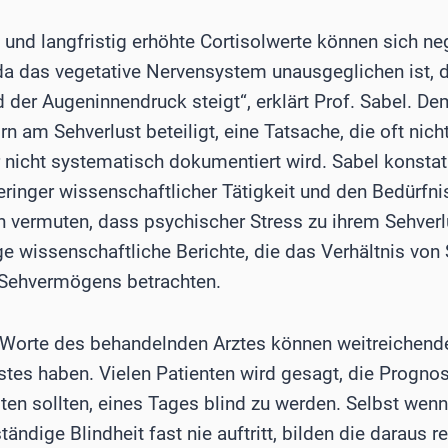
s und langfristig erhöhte Cortisolwerte können sich n
da das vegetative Nervensystem unausgeglichen ist, 
d der Augeninnendruck steigt“, erklärt Prof. Sabel. 
n am Sehverlust beteiligt, eine Tatsache, die oft nich
 nicht systematisch dokumentiert wird. Sabel konstati
inger wissenschaftlicher Tätigkeit und den Bedürfnis
n vermuten, dass psychischer Stress zu ihrem Sehverl
ige wissenschaftliche Berichte, die das Verhältnis von
 Sehvermögens betrachten.
 Worte des behandelnden Arztes können weitreichende
tes haben. Vielen Patienten wird gesagt, die Prognos
iten sollten, eines Tages blind zu werden. Selbst wen
ständige Blindheit fast nie auftritt, bilden die daraus 