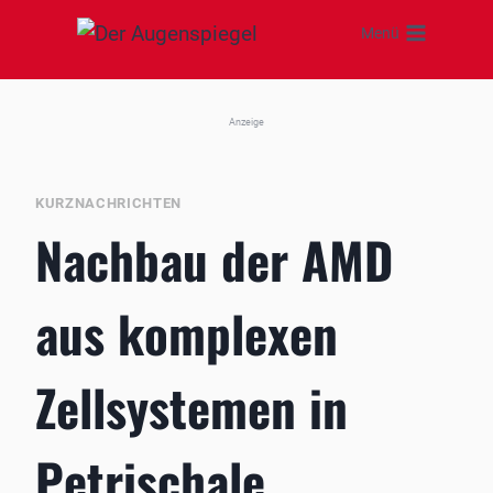
Zum
Menü
Inhalt
springen
Anzeige
KURZNACHRICHTEN
Nachbau der AMD
aus komplexen
Zellsystemen in
Petrischale