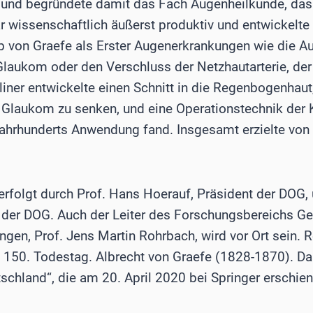
 und begründete damit das Fach Augenheilkunde, das 
r wissenschaftlich äußerst produktiv und entwickel
b von Graefe als Erster Augenerkrankungen wie die 
aukom oder den Verschluss der Netzhautarterie, der 
rliner entwickelte einen Schnitt in die Regenbogenhau
laukom zu senken, und eine Operationstechnik der Kat
Jahrhunderts Anwendung fand. Insgesamt erzielte von
erfolgt durch Prof. Hans Hoerauf, Präsident der DOG,
 der DOG. Auch der Leiter des Forschungsbereichs Ge
gen, Prof. Jens Martin Rohrbach, wird vor Ort sein. R
 150. Todestag. Albrecht von Graefe (1828-1870). D
chland“, die am 20. April 2020 bei Springer erschien