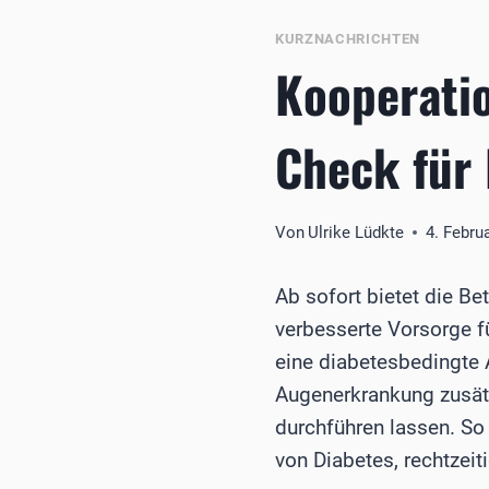
KURZNACHRICHTEN
Kooperati
Check für 
Von
Ulrike Lüdkte
4. Febru
Ab sofort bietet die B
verbesserte Vorsorge f
eine diabetesbedingte 
Augenerkrankung zusät
durchführen lassen. So
von Diabetes, rechtzeit