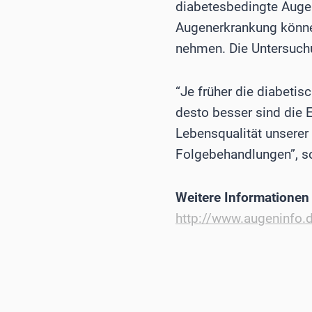
diabetesbedingte Augen
Augenerkrankung könne
nehmen. Die Untersuchu
“Je früher die diabetis
desto besser sind die 
Lebensqualität unserer 
Folgebehandlungen”, s
Weitere Informatione
http://www.augeninfo.