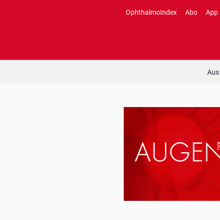
Zum
OphthalmoIndex
Abo
App
Inhalt
springen
Aus