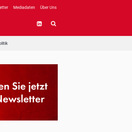
etter
Mediadaten
Über Uns
litik