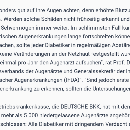
nders gut auf ihre Augen achten, denn erhöhte Blutz
. Werden solche Schäden nicht frühzeitig erkannt und
s Sehvermögen immer weiter. Im schlimmsten Fall kan
etischen Augenerkrankungen lange fortschreiten könne
chen, sollte jeder Diabetiker in regelmäßigen Abstä
keine Veränderungen an der Netzhaut festgestellt wur
einmal pro Jahr den Augenarzt aufsuchen”, rät Prof. D
sverbands der Augenärzte und Generalssekretär der In
scher Augenerkrankungen (IFDA)”. “Sind jedoch erste
nerkrankung zu erkennen, sollten die Untersuchungen 
etriebskrankenkasse, die DEUTSCHE BKK, hat mit de
 mehr als 5.000 niedergelassene Augenärzte angehör
schlossen: Alle Diabetiker mit dringendem Verdacht 