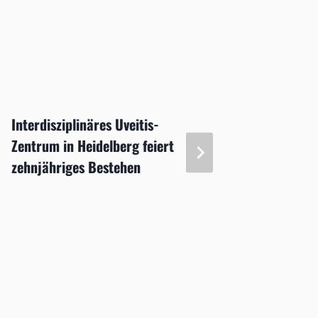
Interdisziplinäres Uveitis-
DOG 20
Zentrum in Heidelberg feiert
4.600 
zehnjähriges Bestehen