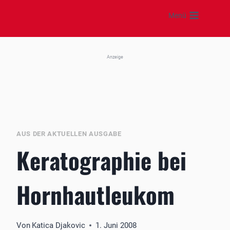
Zum
Menü
Inhalt
springen
Anzeige
AUS DER AKTUELLEN AUSGABE
Keratographie bei
Hornhautleukom
Von
Katica Djakovic
1. Juni 2008