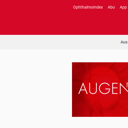
Zum
OphthalmoIndex
Abo
App
Inhalt
springen
Aus