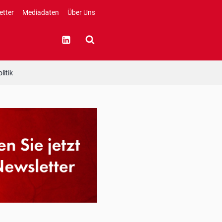
etter
Mediadaten
Über Uns
litik