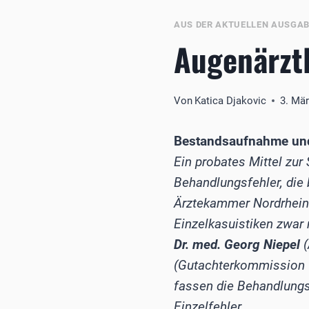
AUS DER AKTUELLEN AUSGA
Augenärzt
Von
Katica Djakovic
3. Mä
Bestandsaufnahme und 
Ein probates Mittel zur 
Behandlungsfehler, die
Ärztekammer Nordrhein
Einzelkasuistiken zwar n
Dr. med. Georg Niepel
(
(Gutachterkommission f
fassen die Behandlungs
Einzelfehler.