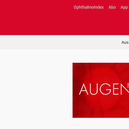
Zum
OphthalmoIndex
Abo
App
Inhalt
springen
Aus