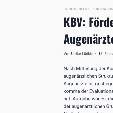
BERUFSPOLITIK
|
KURZNACHR
KBV: Förde
Augenärzte
Von
Ulrike Lüdkte
13. Febr
Nach Mitteilung der Ka
augenärztlichen Struktu
Augenärzte ist gestieg
komme der Evaluationsb
hat. Aufgabe war es, d
der augenärztlichen Gru