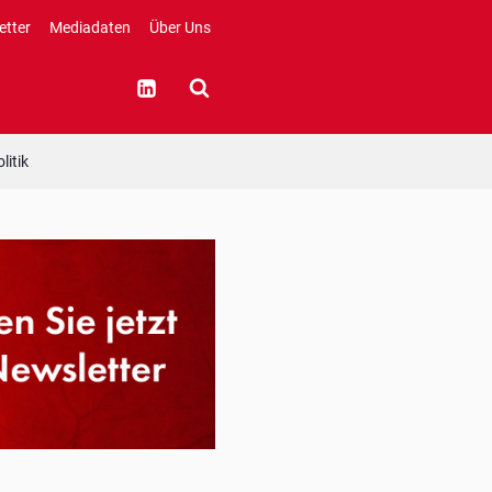
etter
Mediadaten
Über Uns
litik