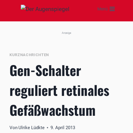
Zum
Menü
Inhalt
springen
Anzeige
KURZNACHRICHTEN
Gen-Schalter
reguliert retinales
Gefäßwachstum
Von
Ulrike Lüdkte
9. April 2013