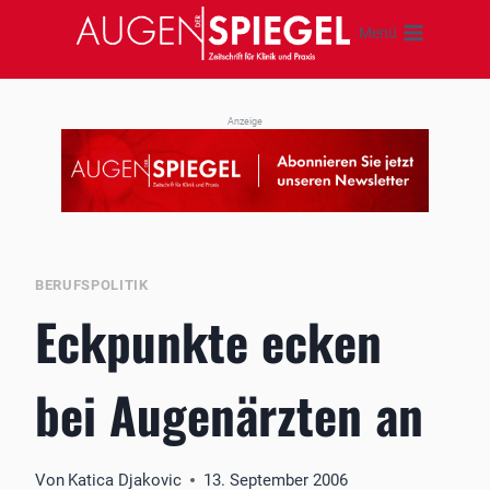
Zum
Menü
Inhalt
springen
Anzeige
BERUFSPOLITIK
Eckpunkte ecken
bei Augenärzten an
Von
Katica Djakovic
13. September 2006