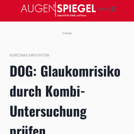
Zum
Menü
Inhalt
springen
Anzeige
KURZNACHRICHTEN
DOG: Glaukomrisiko
durch Kombi-
Untersuchung
prüfen