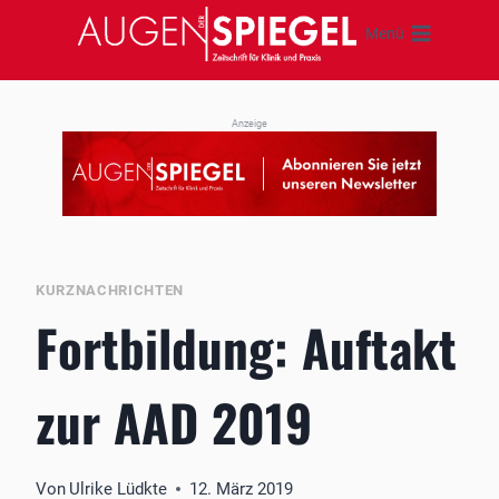
Zum
Menü
Inhalt
springen
Anzeige
KURZNACHRICHTEN
Fortbildung: Auftakt
zur AAD 2019
Von
Ulrike Lüdkte
12. März 2019