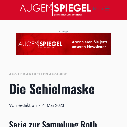
Zum
Menü
Inhalt
springen
Anzeige
AUS DER AKTUELLEN AUSGABE
Die Schielmaske
Von
Redaktion
4. Mai 2023
Serie zur Sammlung Roth