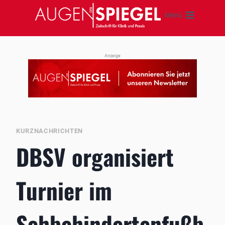
Zum
Menü
Inhalt
springen
Anzeige
KURZNACHRICHTEN
DBSV organisiert
Turnier im
Sehbehindertenfußb