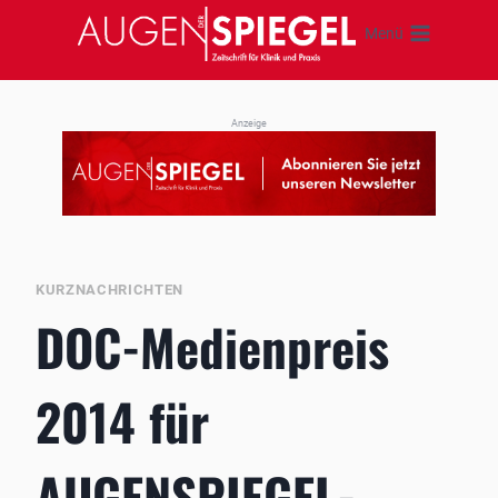
Zum
Menü
Inhalt
springen
Anzeige
KURZNACHRICHTEN
DOC-Medienpreis
2014 für
AUGENSPIEGEL-